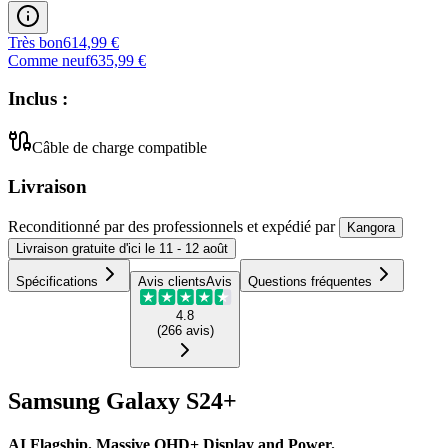
Très bon
614,99 €
Comme neuf
635,99 €
Inclus :
Câble de charge compatible
Livraison
Reconditionné par des professionnels
et expédié
par
Kangora
Livraison
gratuite
d'ici le
11 - 12 août
Spécifications
Avis clients
Avis
Questions fréquentes
4.8
(
266
avis
)
Samsung Galaxy S24+
AI Flagship. Massive QHD+ Display and Power.