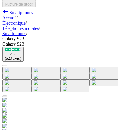
Rupture de stock
Smartphones
Accueil
/
Électronique
/
Téléphones mobiles
/
Smartphones
/
Galaxy S23
Galaxy S23
4.7
(
520
avis
)