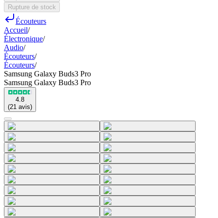
Rupture de stock
Écouteurs
Accueil
/
Électronique
/
Audio
/
Écouteurs
/
Écouteurs
/
Samsung Galaxy Buds3 Pro
Samsung Galaxy Buds3 Pro
4.8
(
21
avis
)