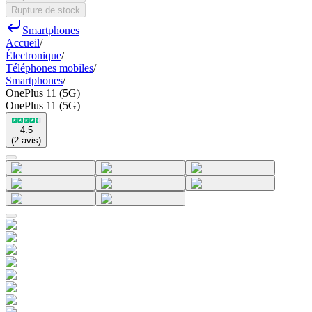
Rupture de stock
Smartphones
Accueil
/
Électronique
/
Téléphones mobiles
/
Smartphones
/
OnePlus 11 (5G)
OnePlus 11 (5G)
4.5
(
2
avis
)