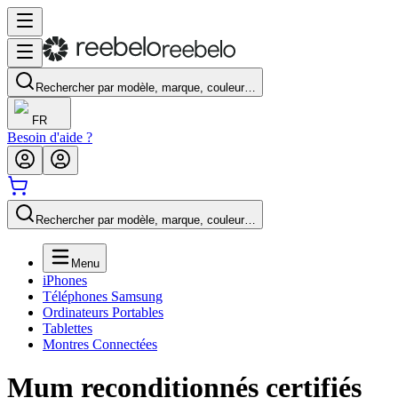
Rechercher par modèle, marque, couleur…
FR
Besoin d'aide ?
Rechercher par modèle, marque, couleur…
Menu
iPhones
Téléphones Samsung
Ordinateurs Portables
Tablettes
Montres Connectées
Mum
reconditionnés certifiés