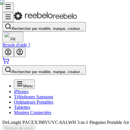
Rechercher par modèle, marque, couleur…
FR
Besoin d'aide ?
Rechercher par modèle, marque, couleur…
Menu
iPhones
Téléphones Samsung
Ordinateurs Portables
Tablettes
Montres Connectées
DeLonghi PACEX398VUVC-6ALWH 3-in-1 Pinguino Portable Air 
Rupture de stock