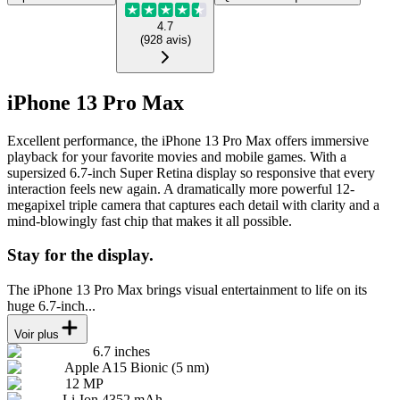
4.7
(
928
avis
)
iPhone 13 Pro Max
Excellent performance, the iPhone 13 Pro Max offers immersive
playback for your favorite movies and mobile games. With a
supersized 6.7-inch Super Retina display so responsive that every
interaction feels new again. A dramatically more powerful 12-
megapixel triple camera that captures each detail with clarity and a
mind-blowingly fast chip that makes it all possible.
Stay for the display.
The iPhone 13 Pro Max brings visual entertainment to life on its
huge 6.7-inch...
Voir plus
6.7 inches
Apple A15 Bionic (5 nm)
12 MP
Li-Ion 4352 mAh