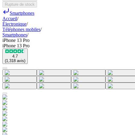
Rupture de stock
Smartphones
Accueil
/
Électronique
/
Téléphones mobiles
/
Smartphones
/
iPhone 13 Pro
iPhone 13 Pro
4.7
(
1,318
avis
)