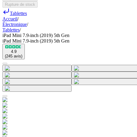
Rupture de stock
Tablettes
Accueil
/
Électronique
/
Tablettes
/
iPad Mini 7.9-inch (2019) 5th Gen
iPad Mini 7.9-inch (2019) 5th Gen
4.9
(
245
avis
)