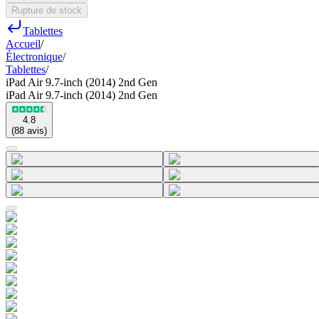
Rupture de stock
Tablettes
Accueil
/
Électronique
/
Tablettes
/
iPad Air 9.7-inch (2014) 2nd Gen
iPad Air 9.7-inch (2014) 2nd Gen
4.8
(
88
avis
)