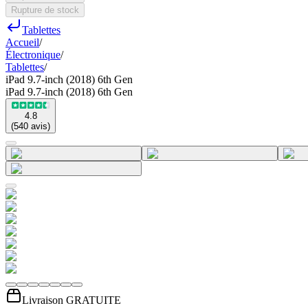
Rupture de stock
Tablettes
Accueil
/
Électronique
/
Tablettes
/
iPad 9.7-inch (2018) 6th Gen
iPad 9.7-inch (2018) 6th Gen
4.8
(
540
avis
)
Livraison GRATUITE